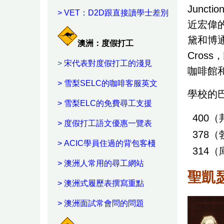
Junc
>
VET：D2D跟直接讀學士差別
近宏偉
黛和博通
澳洲：度假打工
Cro
>
宋代表對度假打工的淺見
咖啡館
>
雪梨SELC的咖啡客服英文
學校的
>
雪梨ELC的免費尋工支援
400
>
度假打工語文優惠一覽表
378
>
ACIC學員住過的背包客棧
314
> 澳洲人常用的尋工網站
聖凱
>
澳洲式履歷表撰寫重點
>
澳洲面試常會問的問題