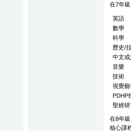
在7年
英語
數學
科學
歷史/
中文或
音樂
技術
視覺藝
PDHP
聖經研
在8年
核心課程