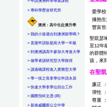
>
申請澳洲科學專業課程
>
專科學歷攻研究所
愛學校
擁抱生
澳洲：高中生赴澳升學
豐富世
>
我的小孩適合到澳洲留學嗎？
聖凱瑟
>
直接申請臥龍崗大學一年級
至12
>
到澳洲讀高中參加大考進大學
的群體
孩，來
>
做學者讀研究型大學路徑
>
讀過橋課程進入實務型大學
在聖凱
>
學一技之長拿學位申請永居
廉正 
>
快速大學拿學位回台工作
彈性 
>
國際預科文憑 (IB)
尊重 
>
新南威爾斯公立中學