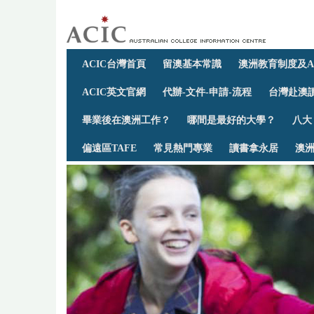
ACIC台灣首頁
留澳基本常識
澳洲教育制度及A
ACIC英文官網
代辦-文件-申請-流程
台灣赴澳讀
畢業後在澳洲工作？
哪間是最好的大學？
八大
偏遠區TAFE
常見熱門專業
讀書拿永居
澳