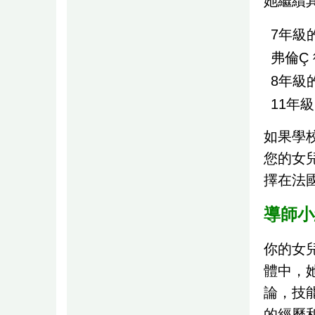
她繼續
7年級
弗倫Ç
8年級
11年
如果學
您的女
擇在法
導師小
你的女
體中，
論，技
的經歷