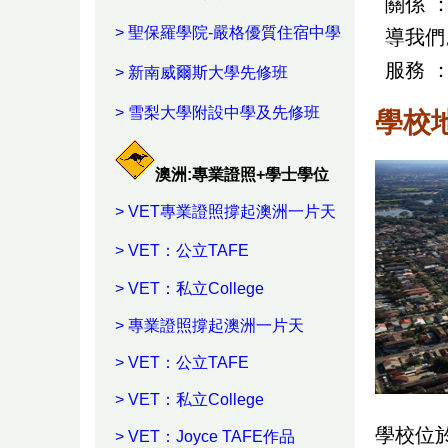
關係 
>
聖保羅學院-嚴格優質住宿中學
導我們
服務 
>
新南威爾斯大學先修班
>
雪梨大學附設中學及先修班
學校
澳洲:專業證照+學士學位
>
VET專業證照撐起澳洲一片天
>
VET：公立TAFE
>
VET：私立College
>
專業證照撐起澳洲一片天
>
VET：公立TAFE
>
VET：私立College
學校位於
>
VET：Joyce TAFE作品