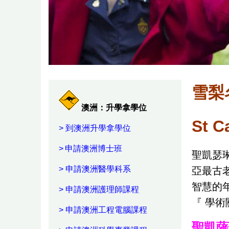
雪梨
澳洲：升學拿學位
St C
>
到澳洲升學拿學位
>
申請澳洲博士班
聖凱瑟琳女
>
申請澳洲醫學科系
亞最古
智慧的
>
申請澳洲護理師課程
『 學
>
申請澳洲工程電腦課程
聖凱薩