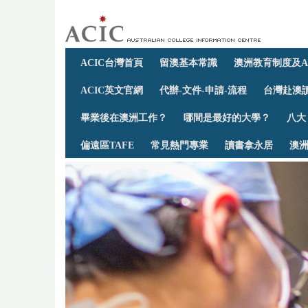
ACIC台灣首頁
留澳基本常識
澳洲教育制度及A
ACIC英文官網
代辦-文件-申請-流程
台灣赴澳讀
畢業後在澳洲工作？
哪間是最好的大學？
八大
偏遠區TAFE
常見熱門專業
讀書拿永居
澳