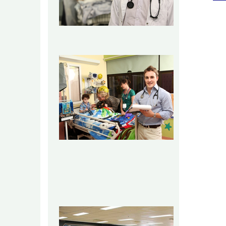
澳洲現有
GAMS
攔路虎
文要
攔路虎
級面
攔路
攔路虎
近的