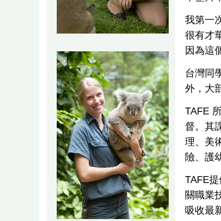
我第一次
很有才
因為這
台灣同
外，大
TAF
督。其
理、美
險、護
TAF
關職業
吸收最