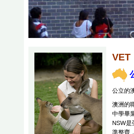
VET
公立的澳洲T
澳洲的
中學畢
NSW
準整齊