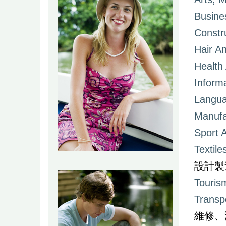
Busine
Constr
Hair A
Health
Inform
Langua
Manufa
Sport 
Textile
設計製
Tourism
Transp
維修、