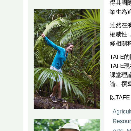
得具國
業生為
雖然在
權威性
修相關
TAF
TAF
課堂理
論、撰
以TAF
Agricul
Resou
Arts, 