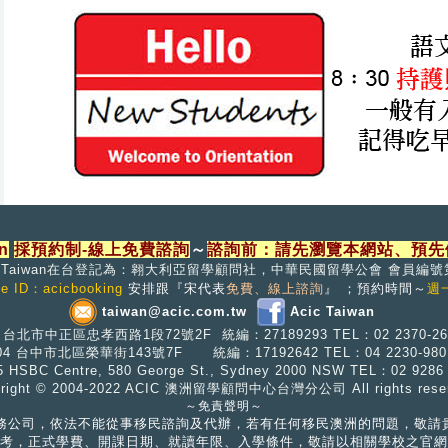
n
採預約制-線上免費諮詢
～
諮詢前：請先瀏覽本網站、預先
C Taiwan在台登記為：翱大利亞留學顧問社，中華民國留學公會 會員編號
ne ID：acicbooking
安排跟『宋代表
免費、線上諮詢
』
；預約時間～
週一
taiwan@acic.com.tw
Acic Taiwan
0
台北市中正區忠孝西路1段72號2F
統編：27189293 TEL：02 2370-26
404 台中市北區榮華街143號7F
統編：17192642
TEL：04 2230-98
5
HSBC Centre, 580 George St., Sydney 2000 NSW TEL：02 928
yright © 2004-2022 ACIC 澳洲留學顧問中心台灣分公司 All rights reser
～免責聲明～
學代辦服務公司，依法不能從事移民諮詢及代辦，若有任何移民澳洲的問題，敬
考，正式學費、開課日期、就讀年限、入學條件，敬請以相關學校之官網