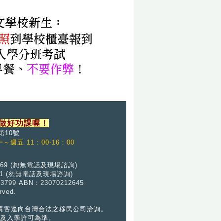
做好功課喔！
第10號
～週五 11：00-16：00
69 (恕
無
電話及現場諮詢)
01
(恕
無
電話及現場諮詢)
6 3799 ABN：23070212645
ved.
請貴客逕向台灣合法之移民公司洽詢。
及入學許可為準。