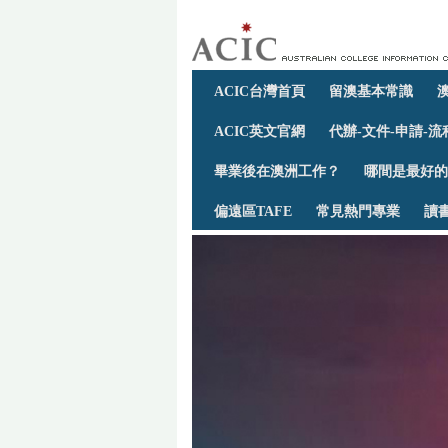
ACIC台灣首頁
留澳基本常識
ACIC英文官網
代辦-文件-申請-流
畢業後在澳洲工作？
哪間是最好的
偏遠區TAFE
常見熱門專業
讀