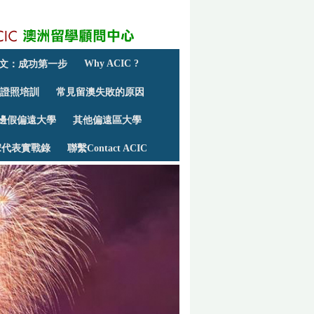
Why ACIC ?
文：成功第一步
的證照培訓
常見留澳失敗的原因
邊假偏遠大學
其他偏遠區大學
宋代表實戰錄
聯繫Contact ACIC