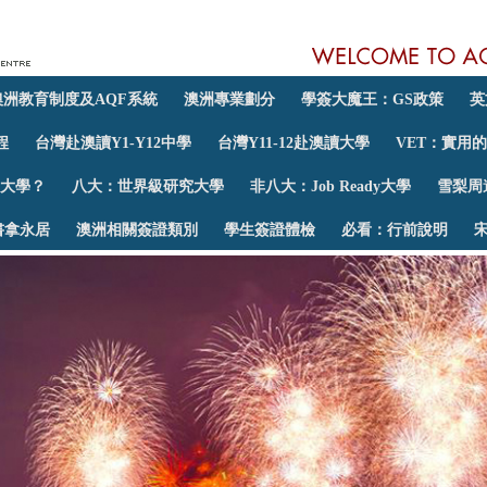
澳洲教育制度及AQF系統
澳洲專業劃分
學簽大魔王：GS政策
英
程
台灣赴澳讀Y1-Y12中學
台灣Y11-12赴澳讀大學
VET：實用
大學？
八大：世界級研究大學
非八大：Job Ready大學
雪梨周
書拿永居
澳洲相關簽證類別
學生簽證體檢
必看：行前說明