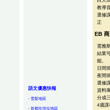
白天
教導
選修
正
EB 
需雅斯5
結業
能。
日間
夜間
選修
語文優惠快報
資料
分成
- 雪梨地區
4週課
- 首都坎培拉地區