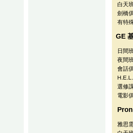
白天
劍橋
有特殊
GE 
日間
夜間
會話俱
H.E.
選修
電影
Pron
雅思需