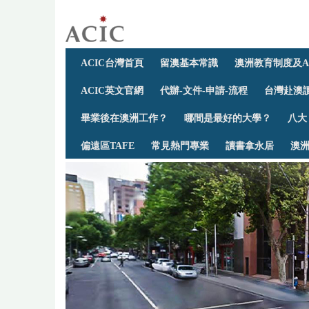
ACIC台灣首頁
留澳基本常識
澳洲教育制度及A
ACIC英文官網
代辦-文件-申請-流程
台灣赴澳讀
畢業後在澳洲工作？
哪間是最好的大學？
八大
偏遠區TAFE
常見熱門專業
讀書拿永居
澳