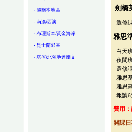
劍橋
- 墨爾本地區
- 南澳/西澳
選修
- 布理斯本/黃金海岸
雅思
- 昆士蘭郊區
白天
- 塔省/北領地達爾文
夜間
選修
雅思基
雅思高
報讀
費用：
開課日