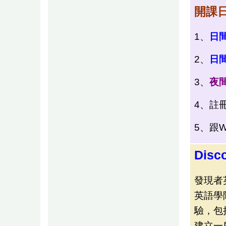
開課
1、
日
2、
日
3、
夜
4、註
5、跟Wi
Disc
發現者
英語學
驗，包
建立一