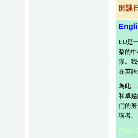
開課
Engli
EU是
梨的中
隊。
我
在英語
為此，
和卓越
們的努
講者。
Plus 