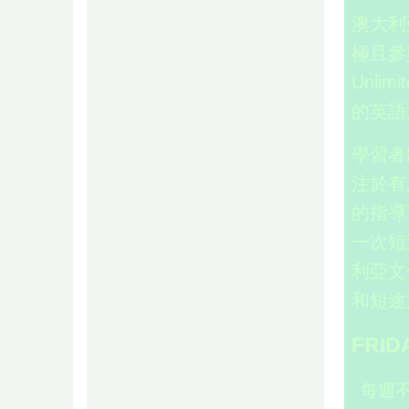
澳大利
極且參
Unli
的英語
學習者
注於有
的指導
一次短
利亞文
和短途
FRID
每週