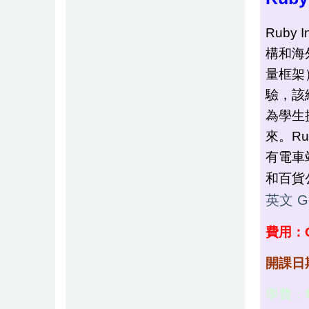
Ruby
構和海
量框架
驗，該組
為學生
來。R
有電車
和百貨
英文 Gen
費用：
開課日
學費：每