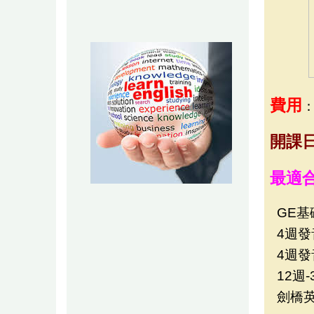
費用
開課
最適
GE基
4週
4週
12週
劍橋英文