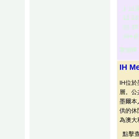
1-1
12-
24-
36+
夜間班
IH M
IH位
層。公
墨爾本
供的休
為澳大
點擊查看