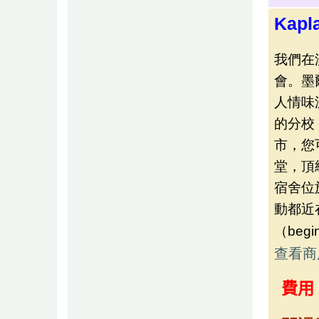
Kapl
我們在
會。墨
人情味
的分校
市，您
堂，頂
宿舍位
動都近
（begi
查看商用英
費用