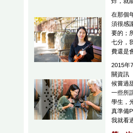
炸，就能
在那個
須很感
要的；
七分，
費還是
201
關資訊
候嘗過
一些所
學生，
真準備
我就看