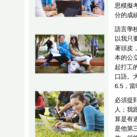
思模擬
分的成
語言學
以我只
著頭皮
本的公
起打工
口語。
6.5，
必須提
人；我
算是有
是他第三