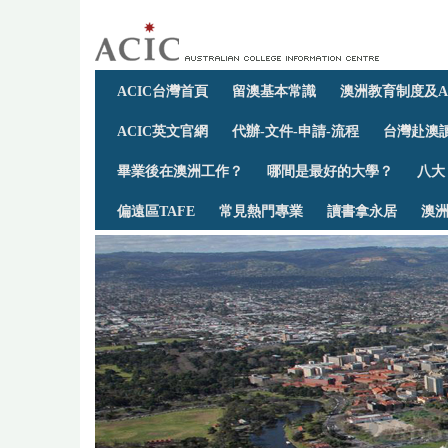
ACIC台灣首頁
留澳基本常識
澳洲教育制度及A
ACIC英文官網
代辦-文件-申請-流程
台灣赴澳讀
畢業後在澳洲工作？
哪間是最好的大學？
八大
偏遠區TAFE
常見熱門專業
讀書拿永居
澳