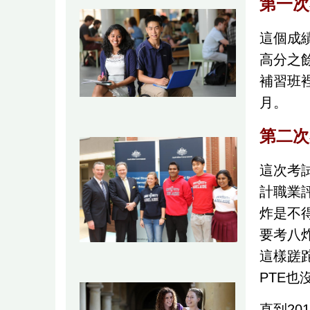
第一次
這個成
高分之
補習班
月。
第二次
這次考
計職業
炸是不
要考八
這樣蹉
PTE
直到2