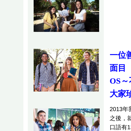
一位
面目
OS
大家
2013
之後，
口語有