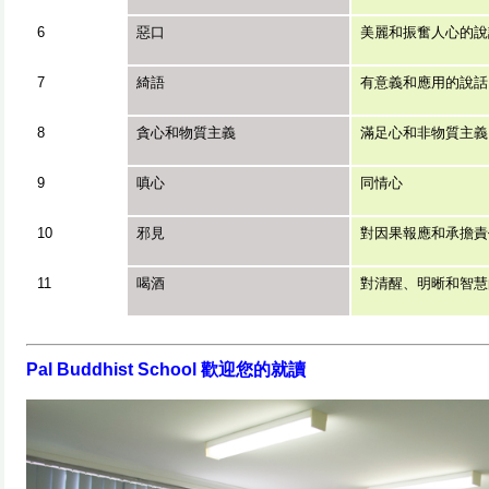
6
惡口
美麗和振奮人心的說
7
綺語
有意義和應用的說話
8
貪心和物質主義
滿足心和非物質主義
9
嗔心
同情心
10
邪見
對因果報應和承擔責
11
喝酒
對清醒、明晰和智慧
Pal Buddhist School
歡迎您的就讀