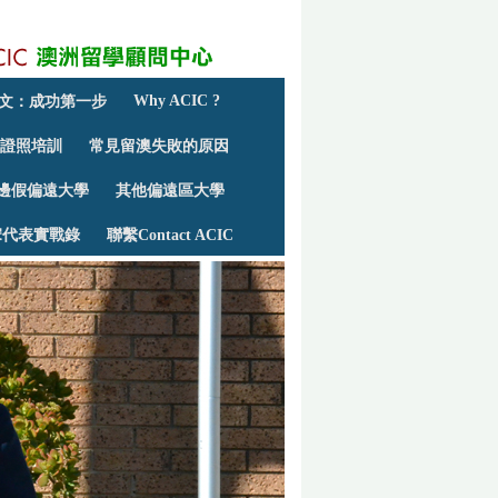
Why ACIC ?
文：成功第一步
的證照培訓
常見留澳失敗的原因
邊假偏遠大學
其他偏遠區大學
宋代表實戰錄
聯繫Contact ACIC