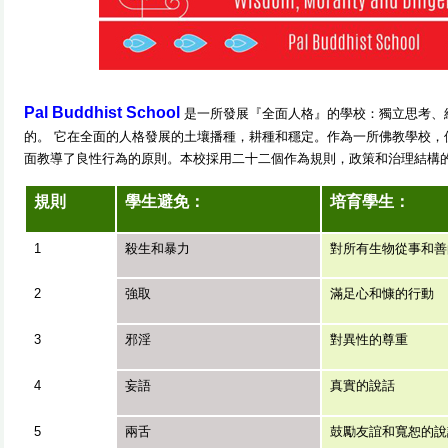
Pal Buddhist School
是一所
發展『全面人格』的學校：
獨立思考、
的。 它在全面的人格發展的土壤播種，耕種和穩定。作為一所佛教學校，
面教導了良性行為的原則。本校採用二十二個作為規則，政策和治理結構的
規則
學生避免：
培育學生：
1
殺生和暴力
對所有生物從事和善
2
強取
滿足心和慷的行動
3
邪淫
對異性的尊重
4
妄語
真實的說話
5
兩舌
鼓勵友誼和寬恕的說