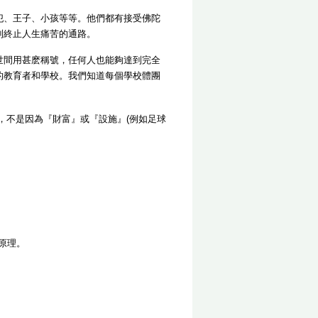
犯、王子、小孩等等。他們都有接受佛陀
到終止人生痛苦的通路。
世間用甚麽稱號，任何人也能夠達到完全
的教育者和學校。我們知道每個學校體團
，不是因為『財富』或『設施』(例如足球
本原理。