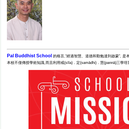
Pal Buddhist School
的格言,“經過智慧、道德和勤勉達到啟蒙”, 
本校不僅傳授學術知識,而且利用戒(sīla)
．定(samādhi)．慧(pannā)三