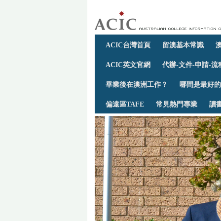
ACIC台灣首頁
留澳基本常識
ACIC英文官網
代辦-文件-申請-流
畢業後在澳洲工作？
哪間是最好的
偏遠區TAFE
常見熱門專業
讀