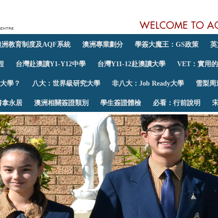
澳洲教育制度及AQF系統
澳洲專業劃分
學簽大魔王：GS政策
英
程
台灣赴澳讀Y1-Y12中學
台灣Y11-12赴澳讀大學
VET：實用
大學？
八大：世界級研究大學
非八大：Job Ready大學
雪梨周
書拿永居
澳洲相關簽證類別
學生簽證體檢
必看：行前說明