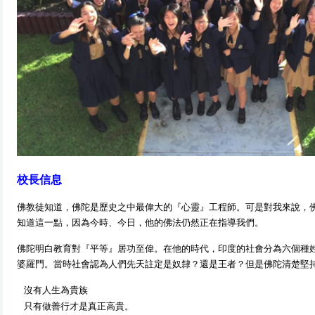
校長信息
佛教徒知道，佛陀是歷史之中最偉大的『心靈』工程師。可是對我來說，
知道這一點，因為今時、今日，他的佛法仍然正在指導我們。
佛陀明白教育對『平等』居功至偉。在他的時代，印度的社會分為六個種
婆羅門。當時社會認為人們先天註定是奴隸？還是王者？但是佛陀清楚堅
沒有人生為貴族
只有做善行才是真正高貴。