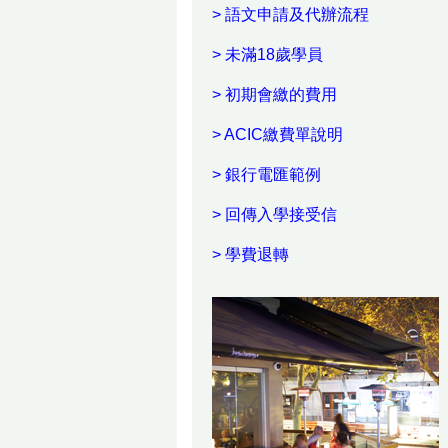
>
語文申請及代辦流程
>
未滿18歲學員
>
初期會繳的費用
>
ACIC繳費單說明
>
銀行電匯範例
>
回傳入學接受信
>
學費退轉