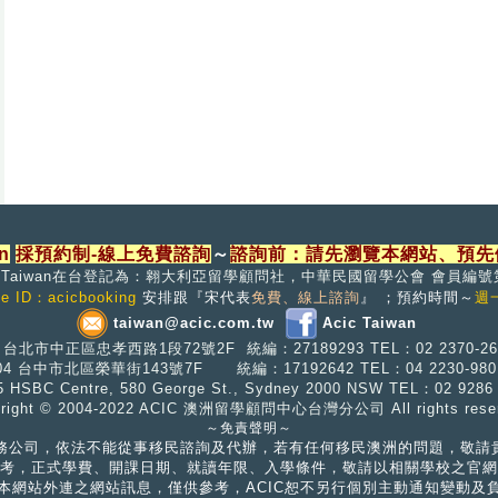
n
採預約制-線上免費諮詢
～
諮詢前：請先瀏覽本網站、預先
C Taiwan在台登記為：翱大利亞留學顧問社，中華民國留學公會 會員編號
ne ID：acicbooking
安排跟『宋代表
免費、線上諮詢
』
；預約時間～
週一
taiwan@acic.com.tw
Acic Taiwan
0
台北市中正區忠孝西路1段72號2F
統編：27189293 TEL：02 2370-26
404 台中市北區榮華街143號7F
統編：17192642
TEL：04 2230-98
5
HSBC Centre, 580 George St., Sydney 2000 NSW TEL：02 928
yright © 2004-2022 ACIC 澳洲留學顧問中心台灣分公司 All rights reser
～免責聲明～
學代辦服務公司，依法不能從事移民諮詢及代辦，若有任何移民澳洲的問題，敬
考，正式學費、開課日期、就讀年限、入學條件，敬請以相關學校之官網
本網站外連之網站訊息，僅供參考，
ACIC恕不另行個別主動通知變動及