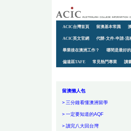
ACIC台灣首頁
留澳基本常識
ACIC英文官網
代辦-文件-申請-流
畢業後在澳洲工作？
哪間是最好的
偏遠區TAFE
常見熱門專業
讀
留澳懶人包
> 三分鐘看懂澳洲留學
> 一定要知道的AQF
> 讀完八大回台灣