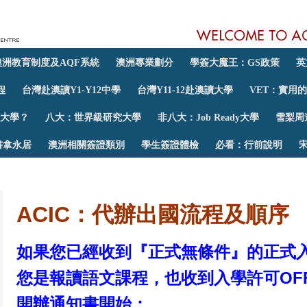
澳洲教育制度及AQF系統
澳洲專業劃分
學簽大魔王：GS政策
英
程
台灣赴澳讀Y1-Y12中學
台灣Y11-12赴澳讀大學
VET：實用
大學？
八大：世界級研究大學
非八大：Job Ready大學
雪梨周
書拿永居
澳洲相關簽證類別
學生簽證體檢
必看：行前說明
ACIC
：代辦出國流程及順序
如果您已經收到『正式無條件』的正式
OF
您是報讀語文課程，也收到入學許可
開辦通知書開始：