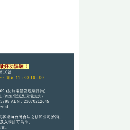
做好功課喔！
第10號
～週五 11：00-16：00
69 (恕
無
電話及現場諮詢)
01
(恕
無
電話及現場諮詢)
6 3799 ABN：23070212645
ved.
請貴客逕向台灣合法之移民公司洽詢。
及入學許可為準。
負責。