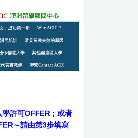
Why ACIC ?
文：成功第一步
的證照培訓
常見留澳失敗的原因
邊假偏遠大學
其他偏遠區大學
宋代表實戰錄
聯繫Contact ACIC
OFFER；
入學許可
或者
FER
3
～請由第
步填寫